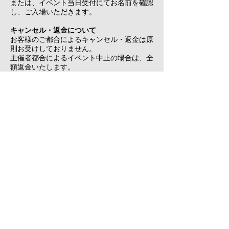
または、イベント当日受付にてお名前を確認
し、ご入場いただきます。
キャンセル・返金について
お客様のご都合によるキャンセル・返金は原
則お受けしておりません。
主催者都合によるイベント中止の場合は、全
額返金いたします。
販売数量の制限
1回のご注文につき最大2枚までご購入いた
だけます。
動作環境・注意事項
電子チケットの表示にはスマートフォンまた
はタブレットが必要です。
イベント当日は、受付にてご購入時のお名前
をお伝えください。
特定商取引法に基づく表記
© 2026 Makito Nishiya