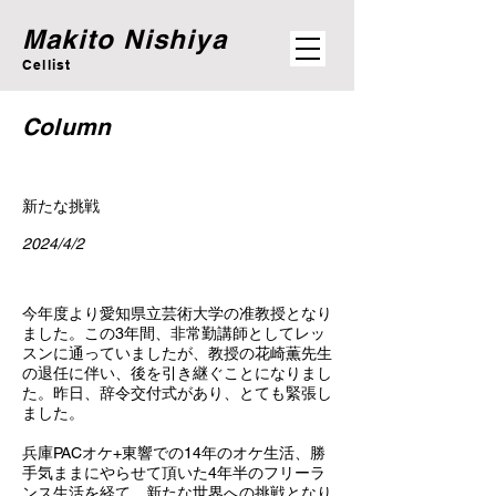
Makito Nishiya
Cellist
Column
新たな挑戦
2024/4/2
今年度より愛知県立芸術大学の准教授となり
ました。この3年間、非常勤講師としてレッ
スンに通っていましたが、教授の花崎薫先生
の退任に伴い、後を引き継ぐことになりまし
た。昨日、辞令交付式があり、とても緊張し
ました。
兵庫PACオケ+東響での14年のオケ生活、勝
手気ままにやらせて頂いた4年半のフリーラ
ンス生活を経て、新たな世界への挑戦となり