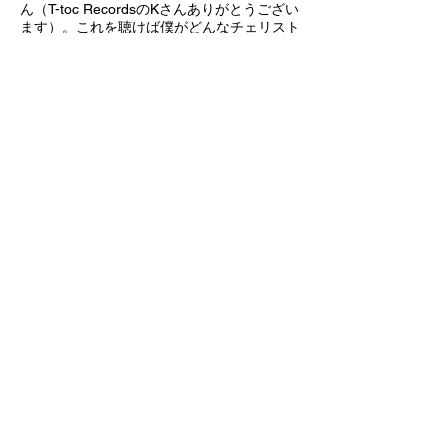
ん（T-toc RecordsのKさんありがとうござい
ます）。これを聴けば僕がどんなチェリスト
なのかが分かる1枚になっているので、是非
聴いて頂きたいです。
加えて、11/16には清水西谷の待望～の
（笑）セカンドアルバム「TRIO」もリリー
スすることが出来ました。ライヴの度に「今
年こそはリリースを」と言い続けてきて、も
はや「出す出す詐欺」状態でしたが、ようや
く形にする事が叶いました。清水西谷はヴァ
イオリンとチェロのデュオですが、2人だけ
だとライヴがしんどいと気付き（笑）素晴ら
しきピアニスト&作曲家で同志の朝岡さやか
さんと一緒にトリオでライヴをすることも今
までは多かったので、今回のアルバムはトリ
オで演奏するために作った曲やアレンジのも
のばかりを集めて「清水西谷 featuring 朝岡
さやか」としての作品となりました。こちら
もリリースが実現するまでにたくさんの方々
にサポートして頂き、感謝しかありません。
サブスクで配信もしているので（1st アルバ
ムのKODOも）、コチラも聴ける人には是非
聴いて頂きたいです。